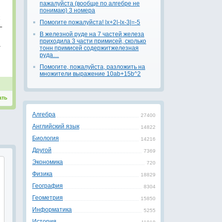
пажалуйста (вообще по алгебре не
понимаю) 3 номера
х
Помогите пожалуйста! |x+2|-|x-3|=-5
–
В железной руде на 7 частей железа
приходила 3 части примисей, сколько
1
тонн примисей содержитжелезная
руда…
Помогите, пожалуйста, разложить на
множители выражение 10ab+15b^2
ать
Алгебра
27400
Английский язык
14822
Биология
14216
Другой
7369
Экономика
720
Физика
18829
География
8304
Геометрия
15850
Информатика
5255
История