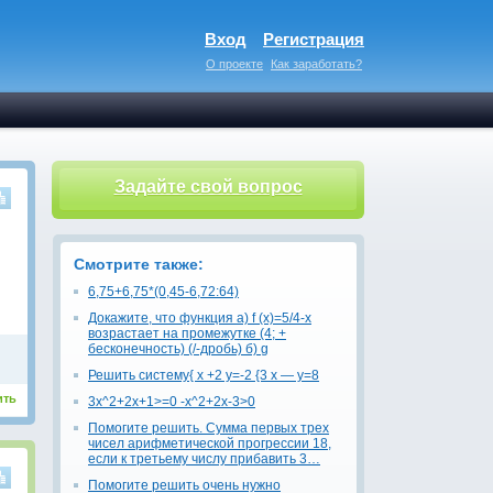
Вход
Регистрация
О проекте
Как заработать?
Задайте свой вопрос
Смотрите также:
6,75+6,75*(0,45-6,72:64)
Докажите, что функция а) f (x)=5/4-x
возрастает на промежутке (4; +
бесконечность) (/-дробь) б) g
Решить систему{ х +2 у=-2 {3 х — у=8
ить
3x^2+2x+1>=0 -x^2+2x-3>0
Помогите решить. Сумма первых трех
чисел арифметической прогрессии 18,
если к третьему числу прибавить 3…
Помогите решить очень нужно