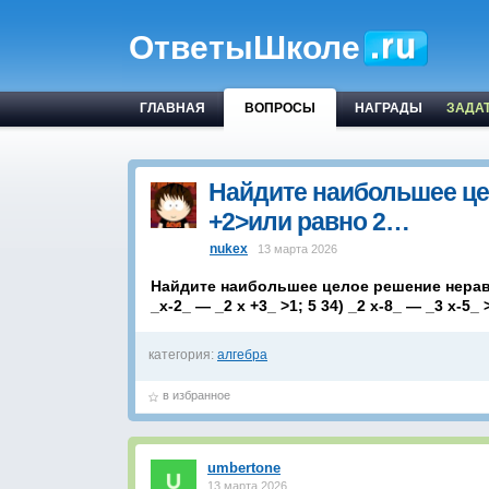
ОтветыШколе
ГЛАВНАЯ
ВОПРОСЫ
НАГРАДЫ
ЗАДА
Найдите наибольшее цел
+2>или равно 2…
nukex
13 марта 2026
Найдите наибольшее целое решение неравенст
_х-2_ — _2 х +3_ >1; 5 34) _2 х-8_ — _3 х
категория:
алгебра
в избранное
umbertone
13 марта 2026