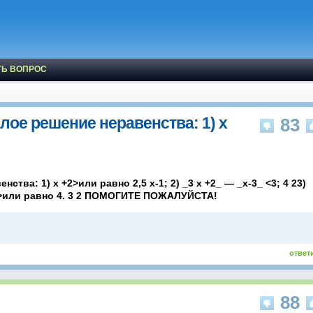
ТЬ ВОПРОС
ое решение неравенства: 1) х
83
ва: 1) х +2>или равно 2,5 х-1; 2) _3 х +2_ — _х-3_ <3; 4 23)
-5_ >или равно 4. 3 2 ПОМОГИТЕ ПОЖАЛУЙСТА!
ответ
88