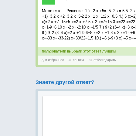
Может это… Решение: 1.) –2 х +5=–5 -2 х=-5-5 -2 х=-
+1)=3 2 х +2=3 2 х=3-2 2 х=1 х=1:2 х=0,5 4.) 5 (х–2
х)=2 х +7 -15+5 х=2 х +7 5 х-2 х=7+15 3 х=22 х=22:
х=1-9+6 10 х=-2 х=-2:10 х=-1/5 7.) 9+2 (3–4 х)=3 х–
8.) 9–2 (3–4 х)=2 х +1 9-6+8 х=2 х +1 8 х-2 х=1-9+6 
х=-33 х=-33-22) х=33/22=1,5 10.) –5 (–9+3 х) –5 х=–
пользователи выбрали этот ответ лучшим
в избранное
ссылка
отблагодарить
Знаете другой ответ?