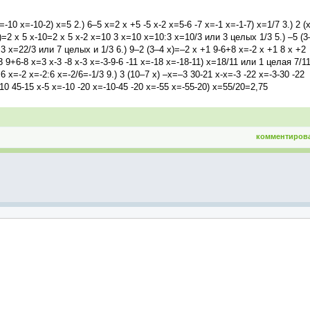
10 х=-10-2) х=5 2.) 6–5 х=2 х +5 -5 х-2 х=5-6 -7 х=-1 х=-1-7) х=1/7 3.) 2 (
)=2 х 5 х-10=2 х 5 х-2 х=10 3 х=10 х=10:3 х=10/3 или 3 целых 1/3 5.) –5 (3
3 х=22/3 или 7 целых и 1/3 6.) 9–2 (3–4 х)=–2 х +1 9-6+8 х=-2 х +1 8 х +2
3 9+6-8 х=3 х-3 -8 х-3 х=-3-9-6 -11 х=-18 х=-18-11) х=18/11 или 1 целая 7/1
6 х=-2 х=-2:6 х=-2/6=-1/3 9.) 3 (10–7 х) –х=–3 30-21 х-х=-3 -22 х=-3-30 -22
10 45-15 х-5 х=-10 -20 х=-10-45 -20 х=-55 х=-55-20) х=55/20=2,75
комментиров