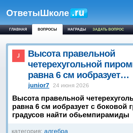
ОтветыШколе
ГЛАВНАЯ
ВОПРОСЫ
НАГРАДЫ
ЗАДАТЬ ВОПРОС
Высота правельной
четерехугольной пиро
равна 6 см иобразует…
junior7
24 июня 2026
Высота правельной четерехуго
равна 6 см иобразует с боковой 
градусов найти обьемпирамиды
категория:
алгебра