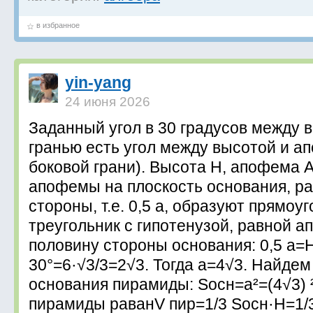
в избранное
yin-yang
24 июня 2026
Заданный угол в 30 градусов между 
гранью есть угол между высотой и а
боковой грани). Высота H, апофема А
апофемы на плоскость основания, р
стороны, т.е. 0,5 а, образуют прямоу
треугольник с гипотенузой, равной 
половину стороны основания: 0,5 а=Н
30°=6·√3/3=2√3. Тогда а=4√3. Найде
основания пирамиды: Sосн=а²=(4√3)
пирамиды раванV пир=1/3 Sосн·Н=1/3