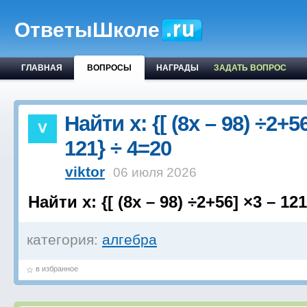
ОтветыШколе
ГЛАВНАЯ
ВОПРОСЫ
НАГРАДЫ
ЗАДАТЬ ВОПРОС
Найти х: {[ (8x – 98) ÷2+5
121} ÷ 4=20
viktor
06 июля 2026
Найти х: {[ (8x – 98) ÷2+56] ×3 – 12
категория:
алгебра
в избранное