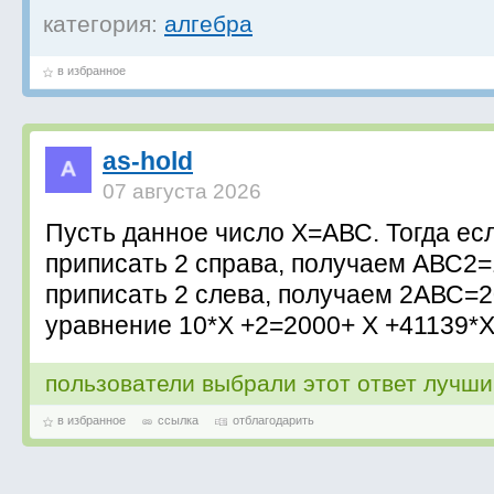
категория:
алгебра
в избранное
as-hold
07 августа 2026
Пусть данное число Х=АВС. Тогда есл
приписать 2 справа, получаем АВС2=1
приписать 2 слева, получаем 2АВС=
уравнение 10*Х +2=2000+ Х +41139*
пользователи выбрали этот ответ лучш
в избранное
ссылка
отблагодарить