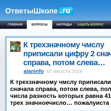
ОтветыШколе
ГЛАВНАЯ
ВОПРОСЫ
НАГРАДЫ
ЗАДАТЬ ВОПРОС
К трехзначному чмслу
приписали цифру 2 сна
справа, потом слева…
alaninfo
07 августа 2026
К трехзначному чмслу приписали
сначала справа, потом слева, по
числа разность которых равна 41
трех значноечисло… пожалуиста