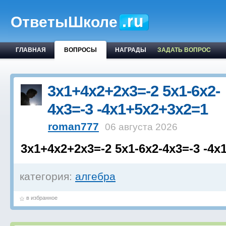
ОтветыШколе
ГЛАВНАЯ
ВОПРОСЫ
НАГРАДЫ
ЗАДАТЬ ВОПРОС
3x1+4x2+2x3=-2 5x1-6x2-
4x3=-3 -4x1+5x2+3x2=1
roman777
06 августа 2026
3x1+4x2+2x3=-2 5x1-6x2-4x3=-3 -4x
категория:
алгебра
в избранное