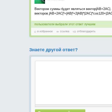
Вектором суммы будет являться вектор|AB+2AC|.
векторов.|AB+2AC|²=|AB|²+2|AB|*|2AC|*cos120+|2A
пользователи выбрали этот ответ лучшим
в избранное
ссылка
отблагодарить
Знаете другой ответ?