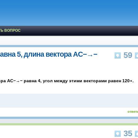
ТЬ ВОПРОС
авна 5, длина вектора AC−→−
59
ра AC−→− равна 4, угол между этими векторами равен 120∘.
ответ
35