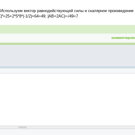
 Используем вектор равнодействующей силы и скалярное произведение
C|²=25+2*5*8*(-1/2)+64=49; |AB+2AC|=√49=7
комментиров