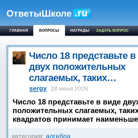
ОтветыШколе
ГЛАВНАЯ
ВОПРОСЫ
НАГРАДЫ
ЗАДАТЬ ВОПРОС
Число 18 представьте в
двух положительных
слагаемых, таких…
sergy
28 июня 2026
Число 18 представьте в виде дву
положительных слагаемых, таких
квадратов принимает наименьше
категория:
алгебра