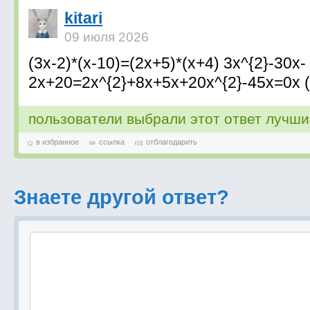
kitari
09 июля 2026
(3x-2)*(x-10)=(2x+5)*(x+4) 3x^{2}-30x-
2x+20=2x^{2}+8x+5x+20x^{2}-45x=0x 
пользователи выбрали этот ответ лучш
в избранное
ссылка
отблагодарить
Знаете другой ответ?