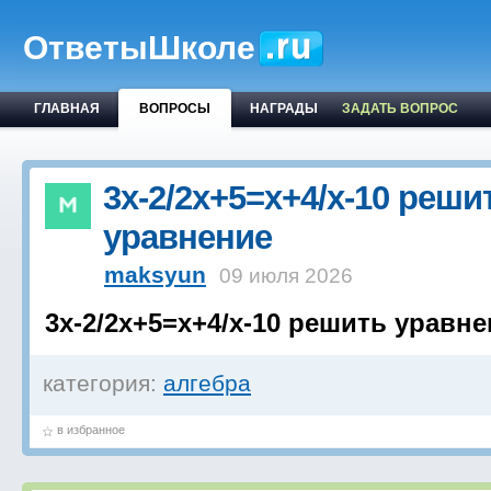
ОтветыШколе
ГЛАВНАЯ
ВОПРОСЫ
НАГРАДЫ
ЗАДАТЬ ВОПРОС
3x-2/2x+5=x+4/x-10 реши
уравнение
maksyun
09 июля 2026
3x-2/2x+5=x+4/x-10 решить уравн
категория:
алгебра
в избранное