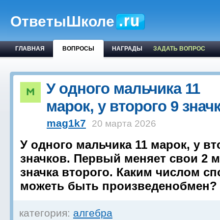
ОтветыШколе
ГЛАВНАЯ
ВОПРОСЫ
НАГРАДЫ
ЗАДАТЬ ВОПРОС
У одного мальчика 11
марок, у второго 9 знач
mag1k7
20 марта 2026
У одного мальчика 11 марок, у вт
значков. Первый меняет свои 2 м
значка второго. Каким числом с
можеть быть произведенобмен?
категория:
алгебра