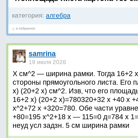
категория:
алгебра
в избранное
samrina
19 июля 2026
Х см^2 — ширина рамки. Тогда 16+2 
стороны прямоугольного листа. Его 
х) (20+2 х) см^2. Изв, что его площа
16+2 х) (20+2 х)=780320+32 х +40 х +
х^2+72 х +320=780. Обе части уравне
+80=195 х^2+18 х — 115=0 д=784 х 1=
неуд усл задзн. 5 см ширина рамки