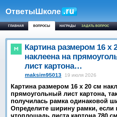
ОтветыШколе
ГЛАВНАЯ
ВОПРОСЫ
НАГРАДЫ
ЗАДАТЬ ВОПРОС
Картина размером 16 х 
наклеена на прямоугол
лист картона…
maksim95013
19 июля 2026
Картина размером 16 х 20 см нак
прямоугольный лист картона, так
получилась рамка одинаковой ш
Определите ширину рамки, если 
чтоплощадь листа картона 780 с