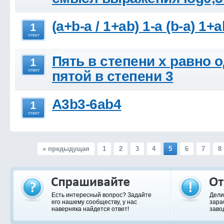
(a+b-a / 1+ab) 1-a (b-a) 1+
1
ответ
Пять в степени х равно 
1
ответ
пятой в степени 3
A3b3-6ab4
1
ответ
« предыдущая
1
2
3
4
5
6
7
8
Есть интересный вопрос? Задайте
Дели
его нашему сообществу, у нас
зара
наверняка найдется ответ!
заво