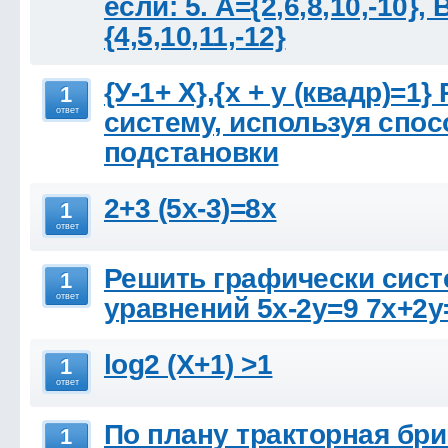
если: 5. A={2,6,8,10,-10}, 
{4,5,10,11,-12}
{У-1+ Х},{х + у (квадр)=1}
1
ответ
систему, используя спос
подстановки
2+3 (5x-3)=8x
1
ответ
Решить графически сист
1
ответ
уравнений 5x-2y=9 7x+2y
log2 (X+1) >1
1
ответ
По плану тракторная бри
1