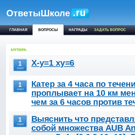
ОтветыШколе
ГЛАВНАЯ
ВОПРОСЫ
НАГРАДЫ
ЗАДАТЬ ВОПРОС
АЛГЕБРА:
Х-у=1 ху=6
1
ответ
Катер за 4 часа по течен
1
ответ
проплывает на 10 км ме
чем за 6 часов против те
Выяснить что представ
1
ответ
собой множества AUB An