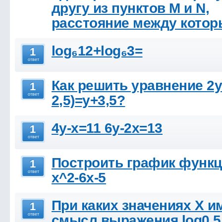
другу из пунктов М и N,
расстояние между кото
log₆12+log₆3=
1
ответ
Как решить уравнение 2y-
1
ответ
2,5)=y+3,5?
4y-x=11 6y-2x=13
1
ответ
Построить график функции
1
ответ
x^2-6x-5
При каких значениях Х и
1
ответ
смысл выражения log0,5 