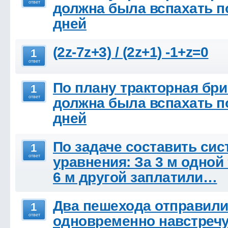
ответ
должна была вспахать по
дней
(2z-7z+3) / (2z+1) -1+z=0
1
ответ
По плану тракторная бри
1
ответ
должна была вспахать по
дней
По задаче составить сис
1
ответ
уравнения: За 3 м одной 
6 м другой заплатили…
Два пешехода отправил
1
ответ
одновременно навстречу